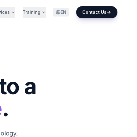
vices
Training
EN
Contact Us
to a
e
.
ology,