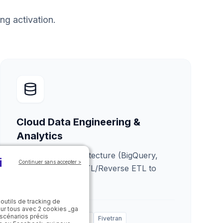
ng activation.
Cloud Data Engineering &
Analytics
Scalable data architecture (BigQuery,
i
Continuer sans accepter >
Snowflake) with ETL/Reverse ETL to
centralize flows.
 outils de tracking de
our tous avec 2 cookies _ga
 scénarios précis
BigQuery
Snowflake
Fivetran