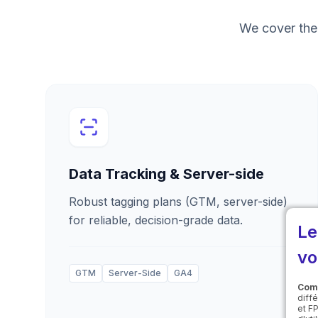
We cover the 
Data Tracking & Server-side
Robust tagging plans (GTM, server-side)
for reliable, decision-grade data.
Le
vo
GTM
Server-Side
GA4
Comp
diff
et F