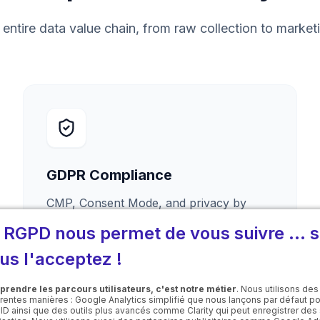
entire data value chain, from raw collection to marketi
GDPR Compliance
CMP, Consent Mode, and privacy by
design to stay compliant without losing
 RGPD nous permet de vous suivre ... s
performance.
us l'acceptez !
rendre les parcours utilisateurs, c'est notre métier
. Nous utilisons des
CMP
Consent Mode
Legal
érentes manières : Google Analytics simplifié que nous lançons par défaut p
PID ainsi que des outils plus avancés comme Clarity qui peut enregistrer des