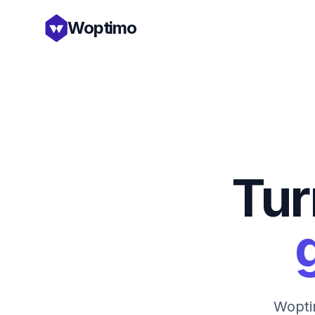
Woptimo
Tur
Wopti