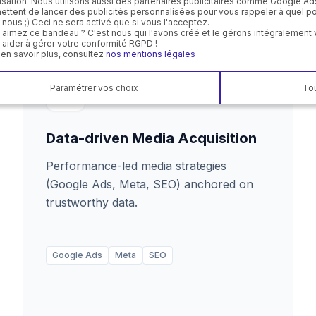
ilisation. Nous utilisons aussi des partenaires publicitaires comme Google A
ettent de lancer des publicités personnalisées pour vous rappeler à quel poi
 nous ;) Ceci ne sera activé que si vous l'acceptez.
 aimez ce bandeau ? C'est nous qui l'avons créé et le gérons intégralemen
 aider à gérer votre conformité RGPD !
 en savoir plus, consultez
nos mentions légales
Paramétrer vos choix
Tou
Data-driven Media Acquisition
Performance-led media strategies
(Google Ads, Meta, SEO) anchored on
trustworthy data.
Google Ads
Meta
SEO